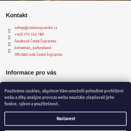
Z
á
Kontakt
p
a
eshop
@
ceskesvycarsko.cz
t
+420 775 552 789
í
Facebook České Švýcarsko
bohemian_switzerland
Oficiální web České Švýcarsko
Informace pro vás
ODBĚRNÉ MÍSTO
Používáme cookies, abychom Vám umožnili pohodlné prohlížení
Obchodní podmínky
webu a díky analýze provozu webu neustále zlepšovali jeho
Podmínky ochrany osobních údajů
funkce, výkon a použitelnost.
Mimosoudní řešení spotřebitelských sporů
Reklamační formulář (PDF)
Nastavení
Odstoupení od smlouvy (PDF)