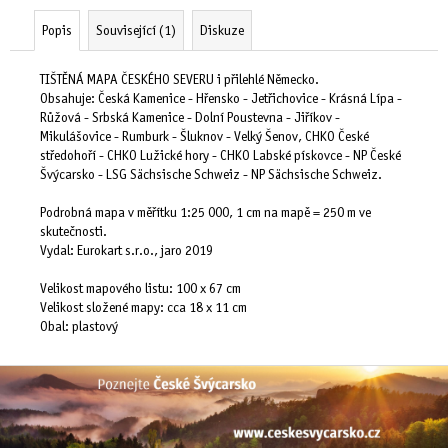
č
u
Popis
Související (1)
Diskuze
j
e
TIŠTĚNÁ MAPA ČESKÉHO SEVERU i přilehlé Německo.
m
Obsahuje: Česká Kamenice - Hřensko - Jetřichovice - Krásná Lípa -
e
Růžová - Srbská Kamenice - Dolní Poustevna - Jiříkov -
Mikulášovice - Rumburk - Šluknov - Velký Šenov, CHKO České
středohoří - CHKO Lužické hory - CHKO Labské pískovce - NP České
Švýcarsko - LSG Sächsische Schweiz - NP Sächsische Schweiz.
Podrobná mapa v měřítku 1:25 000, 1 cm na mapě = 250 m ve
skutečnosti.
Vydal: Eurokart s.r.o., jaro 2019
Velikost mapového listu: 100 x 67 cm
Velikost složené mapy: cca 18 x 11 cm
Obal: plastový