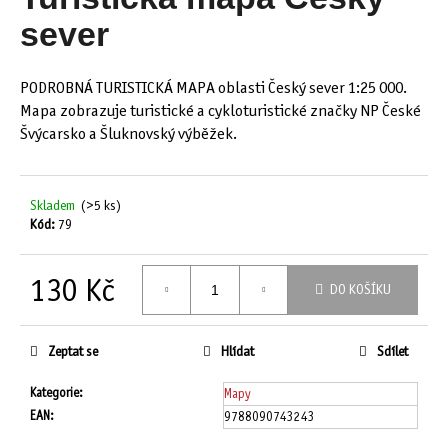
je
a
0,0
sever
z
j
5
í
hvězdiček.
PODROBNÁ TURISTICKÁ MAPA oblasti Český sever 1:25 000.
t
Mapa zobrazuje turistické a cykloturistické značky NP České
?
Švýcarsko a Šluknovský výběžek.
Skladem
(>5 ks)
Kód:
79
HLEDAT
130 Kč
DO KOŠÍKU
Měrná
D
cena:
o
Zeptat se
Hlídat
Sdílet
p
o
Kategorie
:
Mapy
r
EAN
:
9788090743243
u