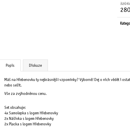
320 K
280
Měrná
cena:
Katego
Popis
Diskuze
Máš na Hřebenovku ty nejkrásnější vzpomínky? Výborně! Dej o nich vědět i ost
nebo sešit.
Vše za zvýhodněnou cenu.
Set obsahuje:
4x Samolepka s logem Hřebenovky
2x Nášivka s logem Hřebenovky
2x Placka s logem Hřebenovky