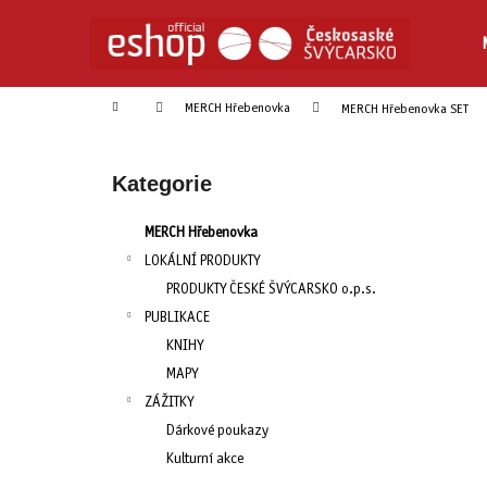
K
Přejít
na
o
obsah
Zpět
Zpět
š
do
do
í
Domů
MERCH Hřebenovka
MERCH Hřebenovka SET
obchodu
obchodu
k
P
o
Přeskočit
Kategorie
s
kategorie
t
MERCH Hřebenovka
r
LOKÁLNÍ PRODUKTY
a
PRODUKTY ČESKÉ ŠVÝCARSKO o.p.s.
n
PUBLIKACE
n
KNIHY
í
MAPY
p
ZÁŽITKY
a
Dárkové poukazy
n
Kulturní akce
e