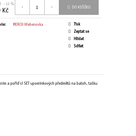
č
–12 %
DO KOŠÍKU
 Kč
Tisk
rie
:
MERCH Hřebenovka
Zeptat se
Hlídat
Sdílet
atním a pořiď si SET upomínkových předmětů na batoh, tašku