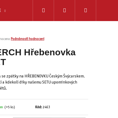
Hledat
Přihlášení
Nákupní
E
ZÁŽITKY
košík
é
noceno
Podrobnosti hodnocení
ení
u
RCH Hřebenovka
ET
ek.
s se zpátky na HŘEBENOVKU Českým Švýcarskem.
i a kdekoli díky našemu SETU upomínkových
ětů.
dem
(>5 ks)
Kód:
2463