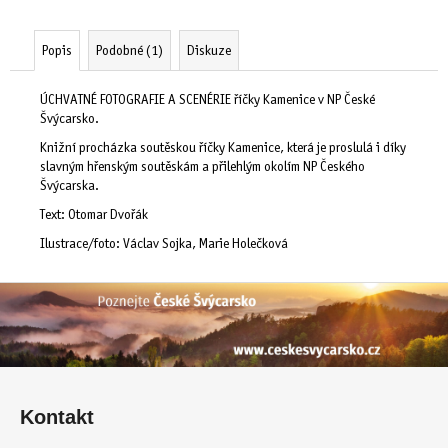
č
u
j
Popis
Podobné (1)
Diskuze
e
m
ÚCHVATNÉ FOTOGRAFIE A SCENÉRIE říčky Kamenice v NP České
e
Švýcarsko.
Knižní procházka soutěskou říčky Kamenice, která je proslulá i díky
slavným hřenským soutěskám a přilehlým okolím NP Českého
Švýcarska.
Text: Otomar Dvořák
Ilustrace/foto: Václav Sojka, Marie Holečková
Z
á
Kontakt
p