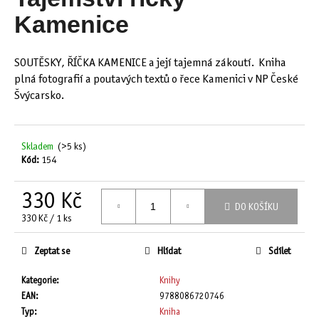
je
a
0,0
Kamenice
z
j
5
í
hvězdiček.
SOUTĚSKY, ŘÍČKA KAMENICE a její tajemná zákoutí. Kniha
t
plná fotografií a poutavých textů o řece Kamenici v NP České
?
Švýcarsko.
Skladem
(>5 ks)
Kód:
154
HLEDAT
330 Kč
DO KOŠÍKU
Měrná
330 Kč / 1 ks
D
cena:
o
Zeptat se
Hlídat
Sdílet
p
o
Kategorie
:
Knihy
r
EAN
:
9788086720746
u
Typ
:
Kniha